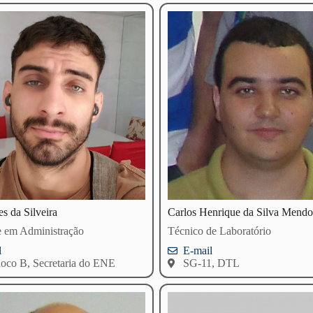
s da Silveira
Carlos Henrique da Silva Mend
e em Administração
Técnico de Laboratório
l
E-mail
loco B, Secretaria do ENE
SG-11, DTL