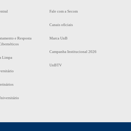
ntral
Fale com a Secom
Canais oficiais
atamento e Resposta
Marca UnB
Cibernéticos
Campanha Institucional 2026
a Limpa
UnBTV
ersitário
erinários
niversitário