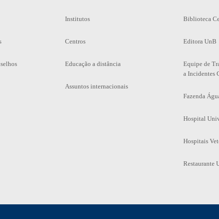
Institutos
Biblioteca Ce
s
Centros
Editora UnB
selhos
Educação a distância
Equipe de Tr
a Incidentes 
Assuntos internacionais
Fazenda Águ
Hospital Univ
Hospitais Vet
Restaurante U