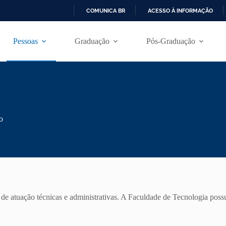
COMUNICA BR
ACESSO À INFORMAÇÃO
I
R
Pessoas
Graduação
Pós-Graduação
P
A
R
A
O
C
O
N
T
o
E
Ú
D
O
e atuação técnicas e administrativas. A Faculdade de Tecnologia possui