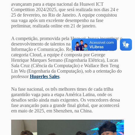
avançaram para a etapa nacional da Huawei ICT
Competition 2024/2025, que será realizada nos dias 24 e
25 de fevereiro, no Rio de Janeiro. A equipe conquistou
sua vaga após um excelente desempenho na fase
preliminar, realizada online em 21 de janeiro.
A competição, promovida pela Huawei, busca incentivar o
desenvolvimento de talentos na área de Tecnologia da
Informação e Comunicação. Representando a UnB na
categoria Cloud, a equipe é composta por George
Henrique Marques Serrano (Engenharia Elétrica), Lucas
Sala Cruz (Ciência da Computação) e Wallace Ben Teng
Lin Wu (Engenharia da Computação), sob a orientação do
professor
Hugerles Sales
.
Na fase nacional, os três melhores times de cada trilha
garantirão vaga para a etapa América Latina, onde os
desafios serão ainda mais exigentes. Os vencedores dessa
fase avançarão para a grande final global, que acontecerá
em maio de 2025, em Shenzhen, na China.